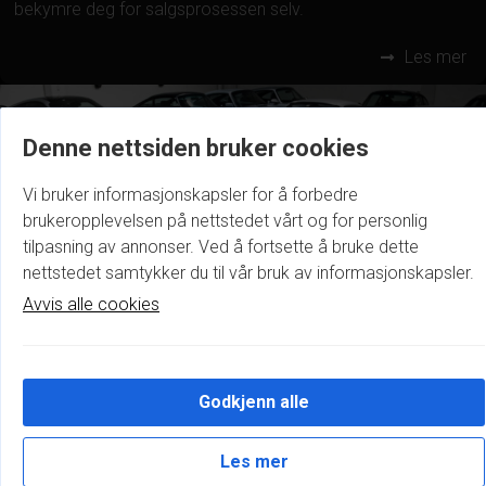
bekymre deg for salgsprosessen selv.
Les mer
Denne nettsiden bruker cookies
Vi bruker informasjonskapsler for å forbedre
brukeropplevelsen på nettstedet vårt og for personlig
tilpasning av annonser. Ved å fortsette å bruke dette
nettstedet samtykker du til vår bruk av informasjonskapsler.
Avvis alle cookies
Godkjenn alle
INNBYTTE
Innbytte av bil gjør bilkjøpet enklere og mer sømløst for
Les mer
våre kunder. I stedet for å måtte selge bilen din privat, kan