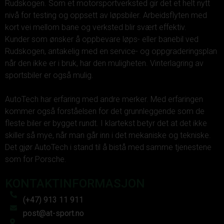
Rudskogen. Som et motorsportverksted gir det et helt nytt
nivå for testing og oppsett av løpsbiler. Arbeidsflyten med
kort vei mellom bane og verksted blir svært effektiv.
Kunder som ønsker å oppbevare løps- eller banebil ved
Rudskogen, antakelig med en service- og oppgraderingsplan
når den ikke er i bruk, har den muligheten. Vinterlagring av
sportsbiler er også mulig.
AutoTech har erfaring med andre merker. Med erfaringen
kommer også forståelsen for det grunnleggende som de
fleste biler er bygget rundt. I klartekst betyr det at det ikke
skiller så mye, når man går inn i det mekaniske og tekniske.
Det gjør AutoTech i stand til å bistå med samme tjenestene
som for Porsche.
KONTAKTINFORMASJON
(+47) 913 11 911
post@at-sport.no