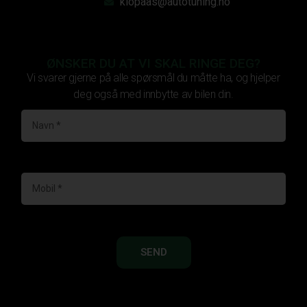
klopaas@autotuning.no
ØNSKER DU AT VI SKAL RINGE DEG?
Vi svarer gjerne på alle spørsmål du måtte ha, og hjelper
deg også med innbytte av bilen din.
SEND