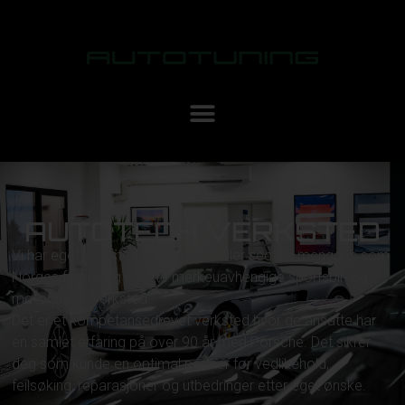
AUTOTECH VERKSTED
Vi har eget verksted. AutoTech skiller seg ut i mengden som
Norges første og eneste merkeuavhengige sportsbil- og
motorsportsverksted.
Det er et kompetansedrevet verksted hvor de ansatte har
en samlet erfaring på over 90 år med Porsche. Det sikrer
deg som kunde en optimal partner for vedlikehold,
feilsøking, reparasjoner og utbedringer etter eget ønske.